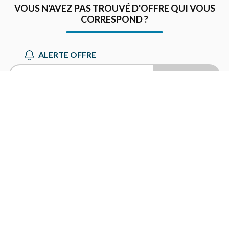
VOUS N'AVEZ PAS TROUVÉ D'OFFRE QUI VOUS
CORRESPOND ?
ALERTE OFFRE
Choisir un métier
VALIDER
JE POSTULE EN CANDIDATURE SPONTANÉE
Notre site
Mentions légales